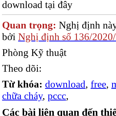
download tại đây
Quan trọng:
Nghị định này 
bởi
Nghị định số 136/202
Phòng Kỹ thuật
Theo dõi:
Từ khóa:
download
,
free
,
m
chữa cháy
,
pccc
,
Các bài liên quan đến thi